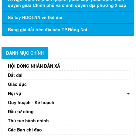
quyền giữa Chính phủ và chính quyền địa phương 2 cấp
Sổ tay HDQLNN về Đất đai
Bảng giá đất trên địa bàn TP.Đồng Nai
DANH MỤC CHÍNH
HỘI ĐỒNG NHÂN DÂN XÃ
Đất đai
Giáo dục
Nội vụ
Quy hoạch - Kế hoạch
Đầu tư công
Thủ tục hành chính
Các Ban chỉ đạo