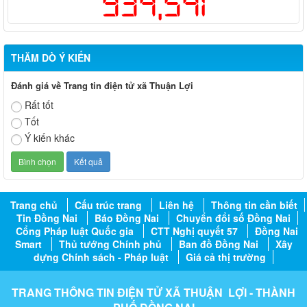
934,541
THĂM DÒ Ý KIẾN
Đánh giá về Trang tin điện tử xã Thuận Lợi
Rất tốt
Tốt
Ý kiến khác
Trang chủ
Cấu trúc trang
Liên hệ
Thông tin cần biết
Tin Đồng Nai
Báo Đồng Nai
Chuyển đổi số Đồng Nai
Cổng Pháp luật Quốc gia
CTT Nghị quyết 57
Đồng Nai
Smart
Thủ tướng Chính phủ
Ban đồ Đồng Nai
Xây
dựng Chính sách - Pháp luật
Giá cả thị trường
TRANG THÔNG TIN ĐIỆN TỬ XÃ THUẬN LỢI - THÀNH