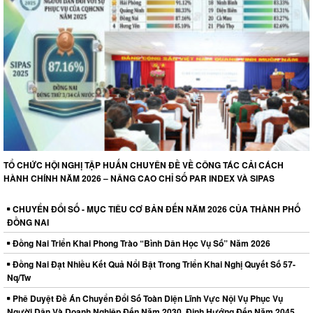
TỔ CHỨC HỘI NGHỊ TẬP HUẤN CHUYÊN ĐỀ VỀ CÔNG TÁC CẢI CÁCH
HÀNH CHÍNH NĂM 2026 – NÂNG CAO CHỈ SỐ PAR INDEX VÀ SIPAS
CHUYỂN ĐỔI SỐ - MỤC TIÊU CƠ BẢN ĐẾN NĂM 2026 CỦA THÀNH PHỐ
ĐỒNG NAI
Đồng Nai Triển Khai Phong Trào “Bình Dân Học Vụ Số” Năm 2026
Đồng Nai Đạt Nhiều Kết Quả Nổi Bật Trong Triển Khai Nghị Quyết Số 57-
Nq/Tw
Phê Duyệt Đề Án Chuyển Đổi Số Toàn Diện Lĩnh Vực Nội Vụ Phục Vụ
Người Dân Và Doanh Nghiệp Đến Năm 2030, Định Hướng Đến Năm 2045