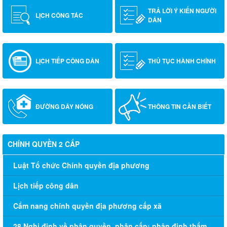
TRẢ LỜI Ý KIẾN NGƯỜI
LỊCH CÔNG TÁC
DÂN
LỊCH TIẾP CÔNG DÂN
THỦ TỤC HÀNH CHÍNH
ĐƯỜNG DÂY NÓNG
THÔNG TIN CẦN BIẾT
CHÍNH QUYỀN 2 CẤP
Luật Tổ chức Chính quyền địa phương
Lịch tiếp công dân
Cẩm nang chính quyền địa phương cấp xã
28 Nghị định về phân quyền, phân cấp; phân định thẩm