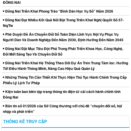
ĐỒNG NAI
Đồng Nai Triển Khai Phong Trào “Bình Dân Học Vụ Số” Năm 2026
Đồng Nai Đạt Nhiều Kết Quả Nổi Bật Trong Triển Khai Nghị Quyết Số 57-
Nq/Tw
Phê Duyệt Đề Án Chuyển Đổi Số Toàn Diện Lĩnh Vực Nội Vụ Phục Vụ
Người Dân Và Doanh Nghiệp Đến Năm 2030, Định Hướng Đến Năm 2045
Đồng Nai Đặt Mục Tiêu Đột Phá Trong Phát Triển Khoa Học, Công Nghệ,
Đổi Mới Sáng Tạo Và Chuyển Đổi Số
Đồng Nai Triển Khai Hệ Thống Theo Dõi Dự Án Trên Trung Tâm Ioc: Hướng
Tới Điều Hành Thông Minh, Nâng Cao Hiệu Quả Quản Lý
Những Thông Tin Cần Thiết Khi Thực Hiện Thủ Tục Hành Chính Trong Cấp
Phiếu Lý Lịch Tư Pháp
Kiện toàn ban biên tập trang thông tin điện tử cải cách hành chính tỉnh
Đồng Nai
Bản tin số 01/2026 của Sở Công thương với chủ đề “chuyển đổi số, hội
nhập và phát triển”
THỐNG KÊ TRUY CẬP