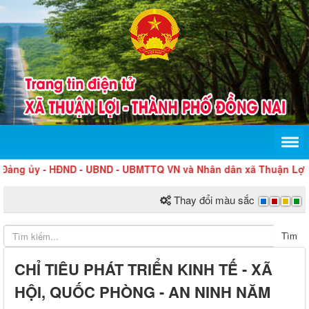
g ủy - HĐND - UBND - UBMTTQ VN và Nhân dân xã Thuận Lợi luôn n
Thay đổi màu sắc
Tìm
CHỈ TIÊU PHÁT TRIỂN KINH TẾ - XÃ
HỘI, QUỐC PHÒNG - AN NINH NĂM