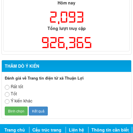
Hôm nay
2,093
Tổng lượt truy cập
926,365
THĂM DÒ Ý KIẾN
Đánh giá về Trang tin điện tử xã Thuận Lợi
Rất tốt
Tốt
Ý kiến khác
Trang chủ
Cấu trúc trang
Liên hệ
Thông tin cần biết