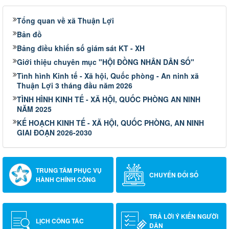
Tổng quan về xã Thuận Lợi
Bản đồ
Bảng điều khiển số giám sát KT - XH
Giới thiệu chuyên mục "HỘI ĐỒNG NHÂN DÂN SỐ"
Tình hình Kinh tế - Xã hội, Quốc phòng - An ninh xã
Thuận Lợi 3 tháng đầu năm 2026
TÌNH HÌNH KINH TẾ - XÃ HỘI, QUỐC PHÒNG AN NINH
NĂM 2025
KẾ HOẠCH KINH TẾ - XÃ HỘI, QUỐC PHÒNG, AN NINH
GIAI ĐOẠN 2026-2030
TRUNG TÂM PHỤC VỤ
CHUYỂN ĐỔI SỐ
HÀNH CHÍNH CÔNG
TRẢ LỜI Ý KIẾN NGƯỜI
LỊCH CÔNG TÁC
DÂN