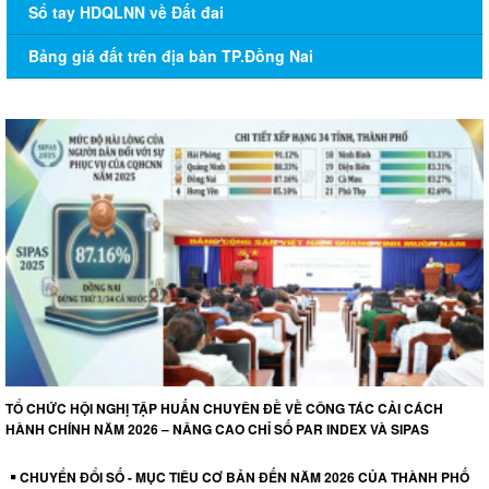
Sổ tay HDQLNN về Đất đai
Bảng giá đất trên địa bàn TP.Đồng Nai
TỔ CHỨC HỘI NGHỊ TẬP HUẤN CHUYÊN ĐỀ VỀ CÔNG TÁC CẢI CÁCH
HÀNH CHÍNH NĂM 2026 – NÂNG CAO CHỈ SỐ PAR INDEX VÀ SIPAS
CHUYỂN ĐỔI SỐ - MỤC TIÊU CƠ BẢN ĐẾN NĂM 2026 CỦA THÀNH PHỐ