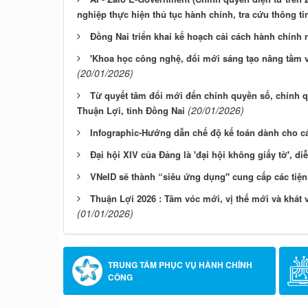
nghiệp thực hiện thủ tục hành chính, tra cứu thông ti
Đồng Nai triển khai kế hoạch cải cách hành chính
'Khoa học công nghệ, đổi mới sáng tạo nâng tầm v
(20/01/2026)
Từ quyết tâm đổi mới đến chính quyền số, chính q
(20/01/2026)
Thuận Lợi, tỉnh Đồng Nai
Infographic-Hướng dẫn chế độ kế toán dành cho c
Đại hội XIV của Đảng là 'đại hội không giấy tờ', di
VNeID sẽ thành “siêu ứng dụng" cung cấp các tiện
Thuận Lợi 2026 : Tâm vóc mới, vị thế mới và khát 
(01/01/2026)
TRUNG TÂM PHỤC VỤ HÀNH CHÍNH
CÔNG