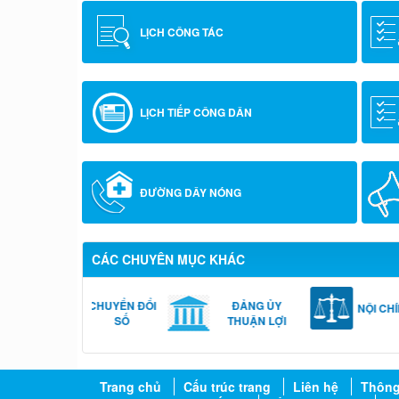
LỊCH CÔNG TÁC
LỊCH TIẾP CÔNG DÂN
ĐƯỜNG DÂY NÓNG
CÁC CHUYÊN MỤC KHÁC
ĐẢNG ỦY
VĂN HÓA -
NỘI CHÍNH
THUẬN LỢI
XÃ HỘI
Trang chủ
Cấu trúc trang
Liên hệ
Thông 