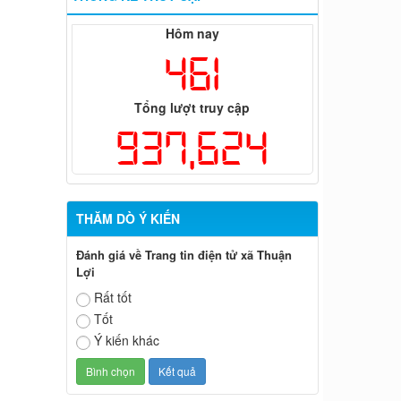
Hôm nay
461
Tổng lượt truy cập
937,624
THĂM DÒ Ý KIẾN
Đánh giá về Trang tin điện tử xã Thuận
Lợi
Rất tốt
Tốt
Ý kiến khác