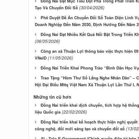
Đồng Nai Đặt Mục Tiêu Đột Phá Trong Phát Triển 
(30/04/2026)
Tạo Và Chuyển Đổi Số
Phê Duyệt Đề Án Chuyển Đổi Số Toàn Diện Lĩnh V
Doanh Nghiệp Đến Năm 2030, Định Hướng Đến Năm 2
Đồng Nai Đạt Nhiều Kết Quả Nổi Bật Trong Triển K
(06/05/2026)
Công an xã Thuận Lợi thông báo việc thực hiện 09
(11/05/2026)
VNeID
Đồng Nai Triển Khai Phong Trào “Bình Dân Học V
Trao Tặng “Hòm Thư Số Lắng Nghe Nhân Dân” – 
Hội Đại Biểu Mttq Việt Nam Xã Thuận Lợi Lần Thứ I, 
Những tin cũ hơn
Đồng Nai triển khai dịch chuyển, tích hợp hệ thốn
(22/02/2026)
liệu Quốc gia
Đồng Nai triển khai kế hoạch thực hiện nghị quyết
(13/02
công nghệ, đổi mới sáng tạo và chuyển đổi số
AI - Zalo E-Government (Chính quyền điện tử trên 