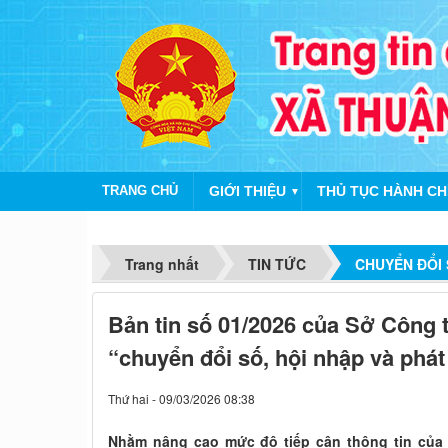
TRANG CHỦ
GIỚI THIỆU
THỦ TỤC HÀNH CH
▼
Trang nhất
TIN TỨC
CHUYỂN ĐỔI
Bản tin số 01/2026 của Sở Công 
“chuyển đổi số, hội nhập và phát 
Thứ hai - 09/03/2026 08:38
Nhằm nâng cao mức độ tiếp cận thông tin của