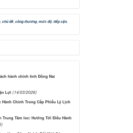
,
,
,
,
,
n
chủ đề
công thương
mức độ
tiếp cận
 cách hành chính tỉnh Đồng Nai
(14/03/2026)
ận Lợi
c Hành Chính Trong Cấp Phiếu Lý Lịch
n Trung Tâm Ioc: Hướng Tới Điều Hành
6)