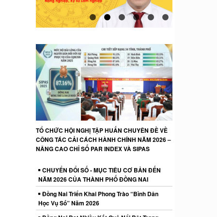
TỔ CHỨC HỘI NGHỊ TẬP HUẤN CHUYÊN ĐỀ VỀ
CÔNG TÁC CẢI CÁCH HÀNH CHÍNH NĂM 2026 –
NÂNG CAO CHỈ SỐ PAR INDEX VÀ SIPAS
CHUYỂN ĐỔI SỐ - MỤC TIÊU CƠ BẢN ĐẾN
NĂM 2026 CỦA THÀNH PHỐ ĐỒNG NAI
Đồng Nai Triển Khai Phong Trào “Bình Dân
Học Vụ Số” Năm 2026