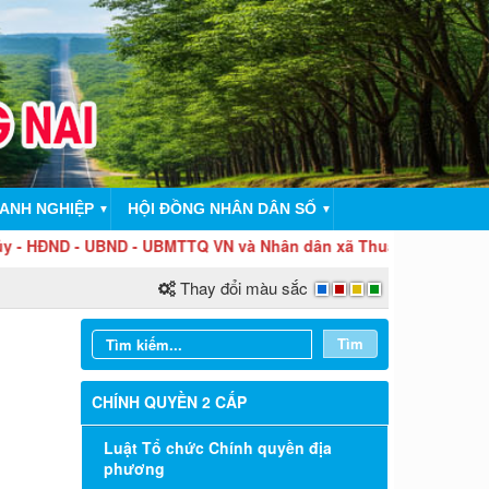
ANH NGHIỆP
HỘI ĐỒNG NHÂN DÂN SỐ
▼
▼
 - UBND - UBMTTQ VN và Nhân dân xã Thuận Lợi luôn nêu cao tinh
Thay đổi màu sắc
Tìm
CHÍNH QUYỀN 2 CẤP
Luật Tổ chức Chính quyền địa
phương