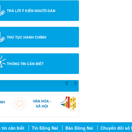
TRẢ LỜI Ý KIẾN NGƯỜI DÂN
THỦ TỤC HÀNH CHÍNH
THÔNG TIN CẦN BIẾT
CHUYỂN ĐỔI
ĐẢNG ỦY
KINH TẾ
SỐ
THUẬN LỢI
tin cần biết
Tin Đồng Nai
Báo Đồng Nai
Chuyển đổi số 