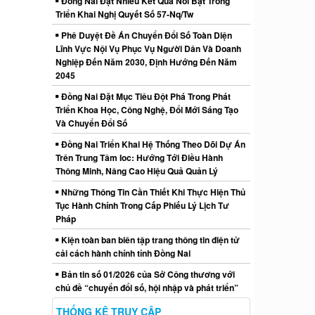
Đồng Nai Đạt Nhiều Kết Quả Nổi Bật Trong
Triển Khai Nghị Quyết Số 57-Nq/Tw
Phê Duyệt Đề Án Chuyển Đổi Số Toàn Diện
Lĩnh Vực Nội Vụ Phục Vụ Người Dân Và Doanh
Nghiệp Đến Năm 2030, Định Hướng Đến Năm
2045
Đồng Nai Đặt Mục Tiêu Đột Phá Trong Phát
Triển Khoa Học, Công Nghệ, Đổi Mới Sáng Tạo
Và Chuyển Đổi Số
Đồng Nai Triển Khai Hệ Thống Theo Dõi Dự Án
Trên Trung Tâm Ioc: Hướng Tới Điều Hành
Thông Minh, Nâng Cao Hiệu Quả Quản Lý
Những Thông Tin Cần Thiết Khi Thực Hiện Thủ
Tục Hành Chính Trong Cấp Phiếu Lý Lịch Tư
Pháp
Kiện toàn ban biên tập trang thông tin điện tử
cải cách hành chính tỉnh Đồng Nai
Bản tin số 01/2026 của Sở Công thương với
chủ đề “chuyển đổi số, hội nhập và phát triển”
THỐNG KÊ TRUY CẬP