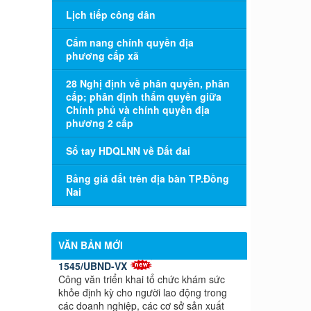
Lịch tiếp công dân
Cẩm nang chính quyền địa
phương cấp xã
28 Nghị định về phân quyền, phân
cấp; phân định thẩm quyền giữa
Chính phủ và chính quyền địa
phương 2 cấp
Sổ tay HDQLNN về Đất đai
Bảng giá đất trên địa bàn TP.Đồng
Nai
VĂN BẢN MỚI
1545/UBND-VX
Công văn triển khai tổ chức khám sức
khỏe định kỳ cho người lao động trong
các doanh nghiệp, các cơ sở sản xuất