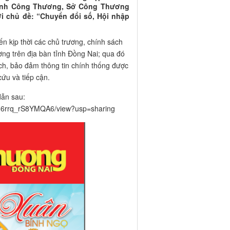
gành Công Thương, Sở Công Thương
i chủ đề: “Chuyển đổi số, Hội nhập
 kịp thời các chủ trương, chính sách
g trên địa bàn tỉnh Đồng Nai; qua đó
ch, bảo đảm thông tin chính thống được
cứu và tiếp cận.
dẫn sau:
xbn6rrq_rS8YMQA6/view?usp=sharing