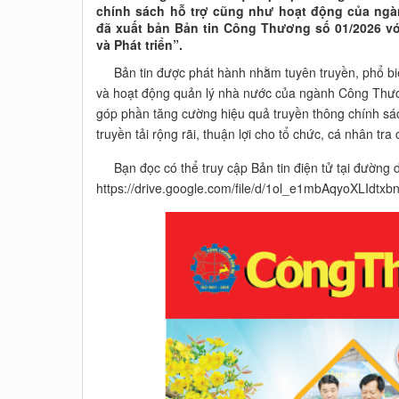
chính sách hỗ trợ cũng như hoạt động của n
đã xuất bản Bản tin Công Thương số 01/2026 vớ
và Phát triển”.
Bản tin được phát hành nhằm tuyên truyền, phổ biến
và hoạt động quản lý nhà nước của ngành Công Thươn
góp phần tăng cường hiệu quả truyền thông chính sá
truyền tải rộng rãi, thuận lợi cho tổ chức, cá nhân tra 
Bạn đọc có thể truy cập Bản tin điện tử tại đường 
https://drive.google.com/file/d/1ol_e1mbAqyoXLIdt