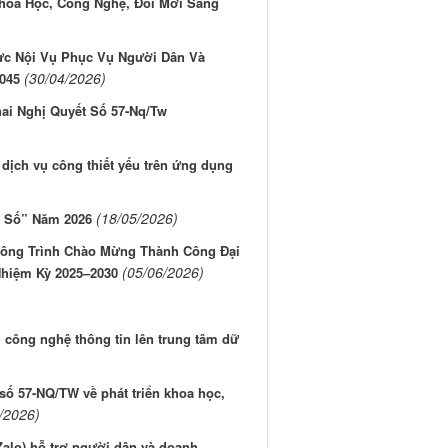
Khoa Học, Công Nghệ, Đổi Mới Sáng
ực Nội Vụ Phục Vụ Người Dân Và
(30/04/2026)
045
hai Nghị Quyết Số 57-Nq/Tw
 dịch vụ công thiết yếu trên ứng dụng
(18/05/2026)
ụ Số” Năm 2026
Công Trình Chào Mừng Thành Công Đại
(05/06/2026)
Nhiệm Kỳ 2025–2030
g công nghệ thông tin lên trung tâm dữ
 số 57-NQ/TW về phát triển khoa học,
/2026)
Zalo) hỗ trợ người dân và doanh