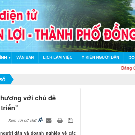
ÍNH
VĂN BẢN
LỊCH LÀM VIỆC
Ý KIẾN NGƯỜI DÂN
DO
▼
Đảng ủy - HĐND
 SỐ
thương với chủ đề
triển”
Xem với cỡ chữ
 người dân và doanh nghiệp về các