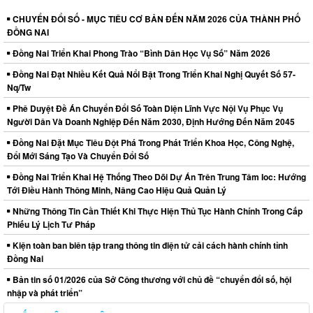
CHUYỂN ĐỔI SỐ - MỤC TIÊU CƠ BẢN ĐẾN NĂM 2026 CỦA THÀNH PHỐ
ĐỒNG NAI
Đồng Nai Triển Khai Phong Trào “Bình Dân Học Vụ Số” Năm 2026
Đồng Nai Đạt Nhiều Kết Quả Nổi Bật Trong Triển Khai Nghị Quyết Số 57-
Nq/Tw
Phê Duyệt Đề Án Chuyển Đổi Số Toàn Diện Lĩnh Vực Nội Vụ Phục Vụ
Người Dân Và Doanh Nghiệp Đến Năm 2030, Định Hướng Đến Năm 2045
Đồng Nai Đặt Mục Tiêu Đột Phá Trong Phát Triển Khoa Học, Công Nghệ,
Đổi Mới Sáng Tạo Và Chuyển Đổi Số
Đồng Nai Triển Khai Hệ Thống Theo Dõi Dự Án Trên Trung Tâm Ioc: Hướng
Tới Điều Hành Thông Minh, Nâng Cao Hiệu Quả Quản Lý
Những Thông Tin Cần Thiết Khi Thực Hiện Thủ Tục Hành Chính Trong Cấp
Phiếu Lý Lịch Tư Pháp
Kiện toàn ban biên tập trang thông tin điện tử cải cách hành chính tỉnh
Đồng Nai
Bản tin số 01/2026 của Sở Công thương với chủ đề “chuyển đổi số, hội
nhập và phát triển”