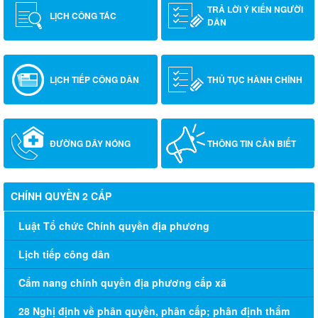
TRẢ LỜI Ý KIẾN NGƯỜI
LỊCH CÔNG TÁC
DÂN
LỊCH TIẾP CÔNG DÂN
THỦ TỤC HÀNH CHÍNH
ĐƯỜNG DÂY NÓNG
THÔNG TIN CẦN BIẾT
CHÍNH QUYỀN 2 CẤP
Luật Tổ chức Chính quyền địa phương
Lịch tiếp công dân
Cẩm nang chính quyền địa phương cấp xã
28 Nghị định về phân quyền, phân cấp; phân định thẩm