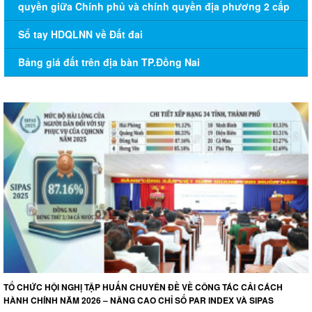
quyền giữa Chính phủ và chính quyền địa phương 2 cấp
Sổ tay HDQLNN về Đất đai
Bảng giá đất trên địa bàn TP.Đồng Nai
TỔ CHỨC HỘI NGHỊ TẬP HUẤN CHUYÊN ĐỀ VỀ CÔNG TÁC CẢI CÁCH
HÀNH CHÍNH NĂM 2026 – NÂNG CAO CHỈ SỐ PAR INDEX VÀ SIPAS