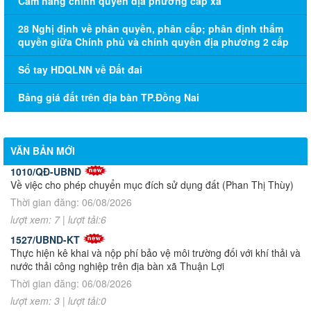
Cẩm nang chính quyền địa phương cấp xã
28 Nghị định về phân quyền, phân cấp; phân định thẩm
quyền giữa Chính phủ và chính quyền địa phương 2 cấp
Sổ tay HDQLNN về Đất đai
Bảng giá đất trên địa bàn TP.Đồng Nai
VĂN BẢN MỚI
1010/QĐ-UBND
Về việc cho phép chuyển mục đích sử dụng đất (Phan Thị Thùy)
Thời gian đăng: 06/08/2026
lượt xem: 7 | lượt tải:6
1527/UBND-KT
Thực hiện kê khai và nộp phí bảo vệ môi trường đối với khí thải và
nước thải công nghiệp trên địa bàn xã Thuận Lợi
Thời gian đăng: 06/08/2026
lượt xem: 3 | lượt tải:0