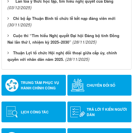
Lan tỏa ý thức học tập, tìm hiểu nghị quyết của Đảng
(03/12/2025)
Chi bộ ấp Thuận Bình tổ chức lễ kết nạp đảng viên mới
(30/11/2025)
Cuộc thi “Tìm hiểu Nghị quyết Đại hội Đảng bộ tỉnh Đồng
(28/11/2025)
Nai lần thứ I, nhiệm kỳ 2025–2030”
Thuận Lợi tổ chức Hội nghị đối thoại giữa cấp ủy, chính
(28/11/2025)
quyền với nhân dân năm 2025.
TRUNG TÂM PHỤC VỤ
CHUYỂN ĐỔI SỐ
HÀNH CHÍNH CÔNG
TRẢ LỜI Ý KIẾN NGƯỜI
LỊCH CÔNG TÁC
DÂN