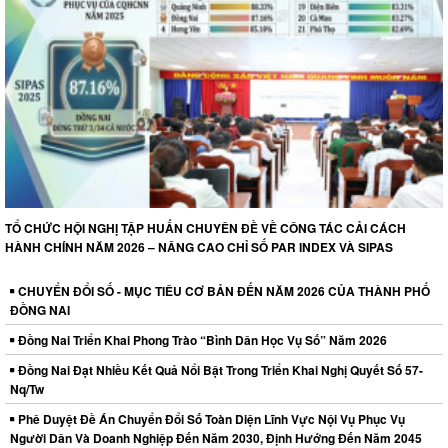
TỔ CHỨC HỘI NGHỊ TẬP HUẤN CHUYÊN ĐỀ VỀ CÔNG TÁC CẢI CÁCH
HÀNH CHÍNH NĂM 2026 – NÂNG CAO CHỈ SỐ PAR INDEX VÀ SIPAS
CHUYỂN ĐỔI SỐ - MỤC TIÊU CƠ BẢN ĐẾN NĂM 2026 CỦA THÀNH PHỐ
ĐỒNG NAI
Đồng Nai Triển Khai Phong Trào “Bình Dân Học Vụ Số” Năm 2026
Đồng Nai Đạt Nhiều Kết Quả Nổi Bật Trong Triển Khai Nghị Quyết Số 57-
Nq/Tw
Phê Duyệt Đề Án Chuyển Đổi Số Toàn Diện Lĩnh Vực Nội Vụ Phục Vụ
Người Dân Và Doanh Nghiệp Đến Năm 2030, Định Hướng Đến Năm 2045