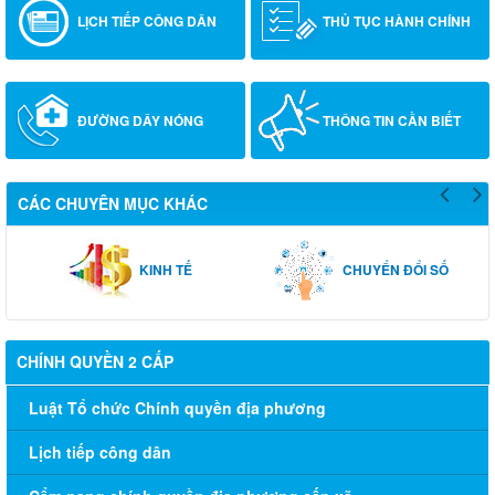
LỊCH TIẾP CÔNG DÂN
THỦ TỤC HÀNH CHÍNH
ĐƯỜNG DÂY NÓNG
THÔNG TIN CẦN BIẾT
CÁC CHUYÊN MỤC KHÁC
KINH TẾ
CHUYỂN ĐỔI SỐ
CHÍNH QUYỀN 2 CẤP
Luật Tổ chức Chính quyền địa phương
Lịch tiếp công dân