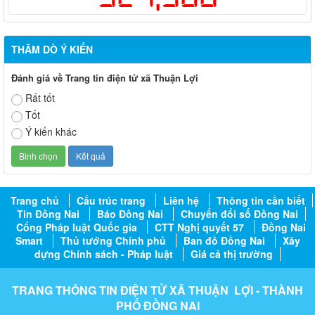
THĂM DÒ Ý KIẾN
Đánh giá về Trang tin điện tử xã Thuận Lợi
Rất tốt
Tốt
Ý kiến khác
Trang chủ
Cấu trúc trang
Liên hệ
Thông tin cần biết
Tin Đồng Nai
Báo Đồng Nai
Chuyển đổi số Đồng Nai
Cổng Pháp luật Quốc gia
CTT Nghị quyết 57
Đồng Nai
Smart
Thủ tướng Chính phủ
Ban đồ Đồng Nai
Xây
dựng Chính sách - Pháp luật
Giá cả thị trường
TRANG THÔNG TIN ĐIỆN TỬ XÃ THUẬN LỢI - THÀNH
PHỐ ĐỒNG NAI