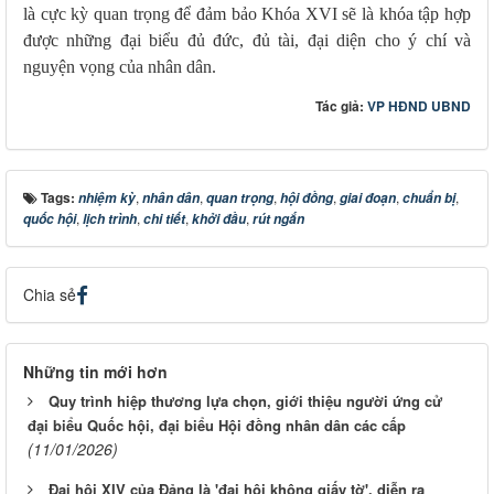
là cực kỳ quan trọng để đảm bảo Khóa XVI sẽ là khóa tập hợp
được những đại biểu đủ đức, đủ tài, đại diện cho ý chí và
nguyện vọng của nhân dân.
Tác giả:
VP HĐND UBND
Tags:
,
,
,
,
,
,
nhiệm kỳ
nhân dân
quan trọng
hội đồng
giai đoạn
chuẩn bị
,
,
,
,
quốc hội
lịch trình
chi tiết
khởi đầu
rút ngắn
Chia sẻ
Những tin mới hơn
Quy trình hiệp thương lựa chọn, giới thiệu người ứng cử
đại biểu Quốc hội, đại biểu Hội đồng nhân dân các cấp
(11/01/2026)
Đại hội XIV của Đảng là 'đại hội không giấy tờ', diễn ra