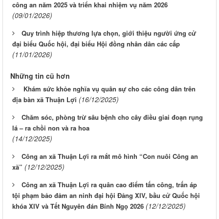
công an năm 2025 và triển khai nhiệm vụ năm 2026
(09/01/2026)
Quy trình hiệp thương lựa chọn, giới thiệu người ứng cử
đại biểu Quốc hội, đại biểu Hội đồng nhân dân các cấp
(11/01/2026)
Những tin cũ hơn
Khám sức khỏe nghĩa vụ quân sự cho các công dân trên
(16/12/2025)
địa bàn xã Thuận Lợi
Chăm sóc, phòng trừ sâu bệnh cho cây điều giai đoạn rụng
lá – ra chồi non và ra hoa
(14/12/2025)
Công an xã Thuận Lợi ra mắt mô hình “Con nuôi Công an
(12/12/2025)
xã”
Công an xã Thuận Lợi ra quân cao điểm tấn công, trấn áp
tội phạm bảo đảm an ninh đại hội Đảng XIV, bầu cử Quốc hội
(12/12/2025)
khóa XIV và Tết Nguyên đán Bính Ngọ 2026