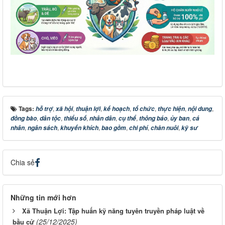
Tags:
,
,
,
,
,
,
,
hỗ trợ
xã hội
thuận lợi
kế hoạch
tổ chức
thực hiện
nội dung
,
,
,
,
,
,
,
đồng bào
dân tộc
thiểu số
nhân dân
cụ thể
thông báo
ủy ban
cá
,
,
,
,
,
,
nhân
ngân sách
khuyến khích
bao gồm
chi phí
chăn nuôi
kỹ sư
Chia sẻ
Những tin mới hơn
Xã Thuận Lợi: Tập huấn kỹ năng tuyên truyền pháp luật về
(25/12/2025)
bầu cử