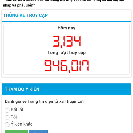
nhập và phát triển”
THỐNG KÊ TRUY CẬP
Hôm nay
3,134
Tổng lượt truy cập
946,017
THĂM DÒ Ý KIẾN
Đánh giá về Trang tin điện tử xã Thuận Lợi
Rất tốt
Tốt
Ý kiến khác