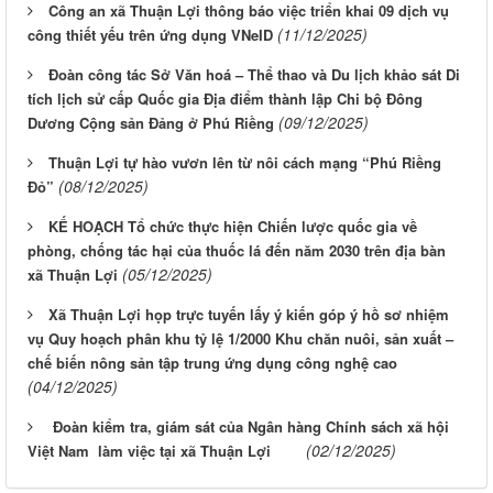
Công an xã Thuận Lợi thông báo việc triển khai 09 dịch vụ
(11/12/2025)
công thiết yếu trên ứng dụng VNeID
Đoàn công tác Sở Văn hoá – Thể thao và Du lịch khảo sát Di
tích lịch sử cấp Quốc gia Địa điểm thành lập Chi bộ Đông
(09/12/2025)
Dương Cộng sản Đảng ở Phú Riềng
Thuận Lợi tự hào vươn lên từ nôi cách mạng “Phú Riềng
(08/12/2025)
Đỏ”
KẾ HOẠCH Tổ chức thực hiện Chiến lược quốc gia về
phòng, chống tác hại của thuốc lá đến năm 2030 trên địa bàn
(05/12/2025)
xã Thuận Lợi
Xã Thuận Lợi họp trực tuyến lấy ý kiến góp ý hồ sơ nhiệm
vụ Quy hoạch phân khu tỷ lệ 1/2000 Khu chăn nuôi, sản xuất –
chế biến nông sản tập trung ứng dụng công nghệ cao
(04/12/2025)
Đoàn kiểm tra, giám sát của Ngân hàng Chính sách xã hội
(02/12/2025)
Việt Nam làm việc tại xã Thuận Lợi