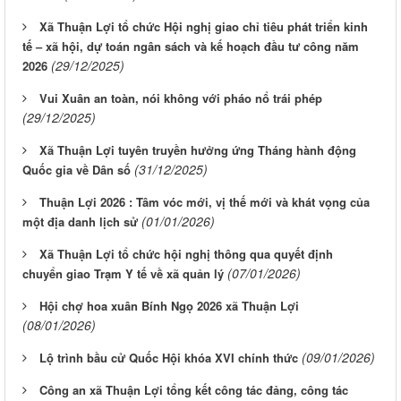
Xã Thuận Lợi tổ chức Hội nghị giao chỉ tiêu phát triển kinh
tế – xã hội, dự toán ngân sách và kế hoạch đầu tư công năm
(29/12/2025)
2026
Vui Xuân an toàn, nói không với pháo nổ trái phép
(29/12/2025)
Xã Thuận Lợi tuyên truyền hưởng ứng Tháng hành động
(31/12/2025)
Quốc gia về Dân số
Thuận Lợi 2026 : Tâm vóc mới, vị thế mới và khát vọng của
(01/01/2026)
một địa danh lịch sử
Xã Thuận Lợi tổ chức hội nghị thông qua quyết định
(07/01/2026)
chuyển giao Trạm Y tế về xã quản lý
Hội chợ hoa xuân Bính Ngọ 2026 xã Thuận Lợi
(08/01/2026)
(09/01/2026)
Lộ trình bầu cử Quốc Hội khóa XVI chính thức
Công an xã Thuận Lợi tổng kết công tác đảng, công tác