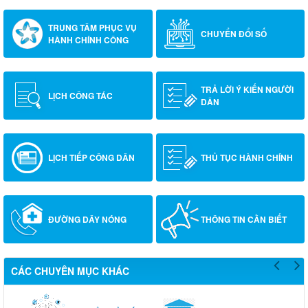
TRUNG TÂM PHỤC VỤ
CHUYỂN ĐỔI SỐ
HÀNH CHÍNH CÔNG
TRẢ LỜI Ý KIẾN NGƯỜI
LỊCH CÔNG TÁC
DÂN
LỊCH TIẾP CÔNG DÂN
THỦ TỤC HÀNH CHÍNH
ĐƯỜNG DÂY NÓNG
THÔNG TIN CẦN BIẾT
CÁC CHUYÊN MỤC KHÁC