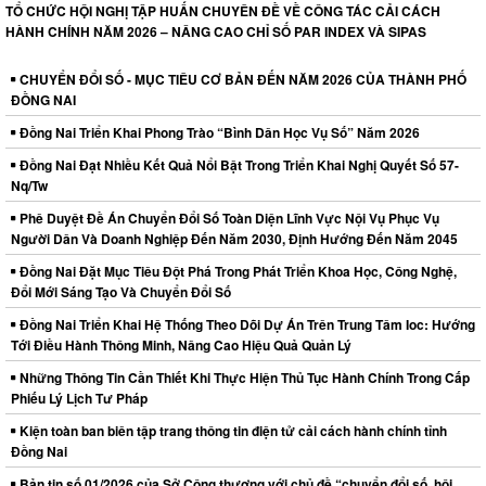
TỔ CHỨC HỘI NGHỊ TẬP HUẤN CHUYÊN ĐỀ VỀ CÔNG TÁC CẢI CÁCH
HÀNH CHÍNH NĂM 2026 – NÂNG CAO CHỈ SỐ PAR INDEX VÀ SIPAS
CHUYỂN ĐỔI SỐ - MỤC TIÊU CƠ BẢN ĐẾN NĂM 2026 CỦA THÀNH PHỐ
ĐỒNG NAI
Đồng Nai Triển Khai Phong Trào “Bình Dân Học Vụ Số” Năm 2026
Đồng Nai Đạt Nhiều Kết Quả Nổi Bật Trong Triển Khai Nghị Quyết Số 57-
Nq/Tw
Phê Duyệt Đề Án Chuyển Đổi Số Toàn Diện Lĩnh Vực Nội Vụ Phục Vụ
Người Dân Và Doanh Nghiệp Đến Năm 2030, Định Hướng Đến Năm 2045
Đồng Nai Đặt Mục Tiêu Đột Phá Trong Phát Triển Khoa Học, Công Nghệ,
Đổi Mới Sáng Tạo Và Chuyển Đổi Số
Đồng Nai Triển Khai Hệ Thống Theo Dõi Dự Án Trên Trung Tâm Ioc: Hướng
Tới Điều Hành Thông Minh, Nâng Cao Hiệu Quả Quản Lý
Những Thông Tin Cần Thiết Khi Thực Hiện Thủ Tục Hành Chính Trong Cấp
Phiếu Lý Lịch Tư Pháp
Kiện toàn ban biên tập trang thông tin điện tử cải cách hành chính tỉnh
Đồng Nai
Bản tin số 01/2026 của Sở Công thương với chủ đề “chuyển đổi số, hội